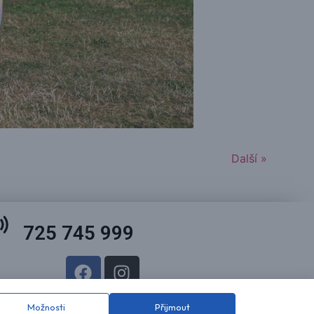
Další »
725 745 999
Možnosti
Přijmout