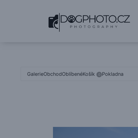
Galerie
Obchod
Oblíbené
Košík
Pokladna
0